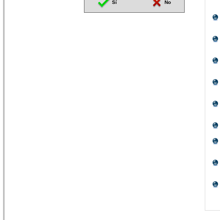
Sí
No