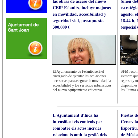
las obras de acceso del nuevo
Sineu deb
CEIP Felanitx, incluye mejoras
estratégi
en movilidad, accesibilidad y
agosto, el
seguridad vial, presupuesto
18.44 h, 
300.000 €
(especial
El Ayuntamiento de Felanitx será el
SFM recomie
encargado de ejecutar las actuaciones
siempre que
necesarias para asegurar la movilidad, la
regreso y ut
accesibilidad y los servicios urbanísticos
disponibles
del nuevo equipamiento educativo
las últimas 
L'Ajuntament d'Inca ha
Fiestas d
intensificat els controls per
Cercavil
combatre els actes incívics
Esportiu
relacionats amb la gestió dels
de Músic