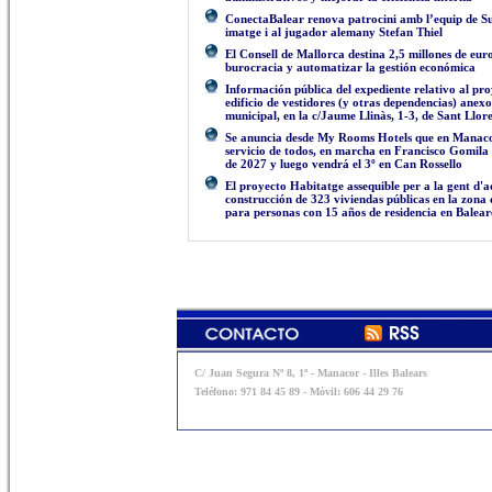
ConectaBalear renova patrocini amb l’equip de Su
imatge i al jugador alemany Stefan Thiel
El Consell de Mallorca destina 2,5 millones de eur
burocracia y automatizar la gestión económica
Información pública del expediente relativo al pr
edificio de vestidores (y otras dependencias) anex
municipal, en la c/Jaume Llinàs, 1-3, de Sant Llor
Se anuncia desde My Rooms Hotels que en Manacor
servicio de todos, en marcha en Francisco Gomila s
de 2027 y luego vendrá el 3º en Can Rossello
El proyecto Habitatge assequible per a la gent d'a
construcción de 323 viviendas públicas en la zona
para personas con 15 años de residencia en Balear
C/ Juan Segura Nº 8, 1º - Manacor - Illes Balears
Teléfono: 971 84 45 89 - Móvil: 606 44 29 76