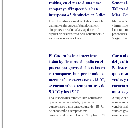
residus, en el marc d'una nova
Semanal.
campanya d'inspecció, s'han
Talleres 
interposat 45 denúncies en 3 dies
Misa. Co
Entre les infraccions detectades durant la
Mercado Sem
campanya destaquen l'abandonament
viernes, Fi
d'objectes i residus a la via pública, el
Ludoteca mó
dipòsit de residus fora dels contenidors o
pescadores 
en horaris no autoritzats
Virgen. Cor
El Govern balear interviene
Carta al
1.400 kg de carne de pollo en el
del jardí
puerto por graves deficiencias en
Ballester
el transporte, han precintado la
que en s
mercancía, conservarse a -18 °C,
verdes y 
se encontraba a temperaturas de
encuentr
5,3 °C y los 15 °C
mustias 
Los inspectores también han constatado
Aunque el 
que la carne congelada, que debía
competencia
conservarse a una temperatura de -18 °C,
vendría mal
se encontraba a temperaturas
simples got
comprendidas entre los 5,3 °C y los 15 °C
mantener vi