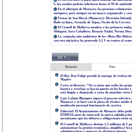
€, las ayudas podrán solicitarse hasta el 30 de septiemb
En el albergue de Manacor, las personas voluntaria
enriquece, pero siempre en un marco organizado y co
Fiestas de Son Macià (Manacor): Diversión Infantil
Baile en línea, Jornada de Tapas, Noche de la Cerveza
El Consell de Mallorca nombra a los primeros emb
Aldeguer, Sara Caballero; Rosario Nadal, Norma Duv
La campaña más ambiciosa de los «Bons Illes Balear
con esta iniciativa ha generado 3,2 € en ventas al com
Reciente
Visto
El Rey Don Felipe preside la entrega de trofeos d
Mapfre
Carta al director: “No es justo que todos los grup
basura y reciclaje se hayan puesto en los barrios y
está limpio y despejado a costa de manchar otros 
Laia Calsina Blanquer supera el proceso selectivo
Manacor y se hace con la plaza de técnico medio 
nombrada personal funcionario de carrera
Editorial: El Ayuntamiento de Manacor debe pedir
ENDESA antes de renovarle la nueva adjudicació
necesitamos que los deberes y obligaciones estén e
El Consell de Mallorca destina 2,5 millones de € p
automatizar la gestión económica, simplificar los
administrativos y mejorar la eficiencia interna