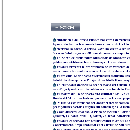
Aprobación del Precio Público por carga de vehícul
€ por cada hora o fracción de hora a partir de las 4 h
Ayer por la noche, la Iglesia Nova ha vuelto a ser 
Servera Solidari, ya son 20 años de sumar y compartir
La Xarxa de Biblioteques Municipals de Manacor viu 
públics més utilitzats i ben valorats per la ciutadania
Felanitx presenta la programació de les verbenes de 
música amb el comiat exclusiu de Love of Lesbian o el 
El próximo 12 de agosto viviremos un momento único
habilitado dos espacios: Parque de na Molla (Son Fango
La ciutadania decideix la programació del Cinema a l
mes d’agost, amb entrada solidària a benefici de la 
El martes día 18 de agosto cita cultural a las 17h e
Ronda del Matí. Una historia que invita a los más pequ
S’Illot ja està preparat per donar el tret de sortida
protagonistes postals antigues, un homenatge a la memòr
Cada dimecres d’agost, la Plaça de s’Aljub a Porto 
Quartet, 19 Pablo Frias – Quartet, 26 Tenor Balearicu
Felanitx es prepara per acollir l’eclipsi solar del 12
Concretament, l’espai habilitat és el Circuit de Son M
El Govern abre el plazo para solicitar las subvencio