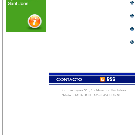
C/ Juan Segura Nº 8, 1º - Manacor - Illes Balears
Teléfono: 971 84 45 89 - Móvil: 606 44 29 76