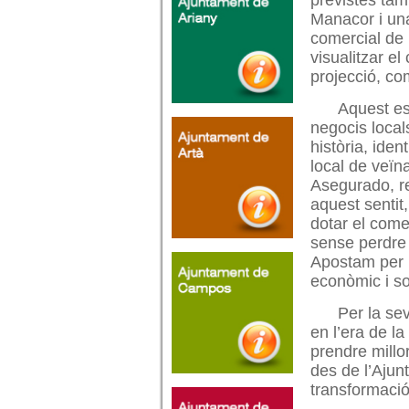
previstes tam
Manacor i una
comercial de 
visualitzar el
projecció, co
Aquest esp
negocis local
història, ide
local de veïn
Asegurado, re
aquest sentit
dotar el come
sense perdre 
Apostam per u
econòmic i so
Per la se
en l’era de la
prendre millor
des de l’Aju
transformació