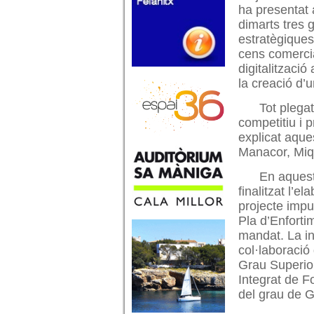
ha presentat
dimarts tres g
estratègiques
cens comercia
digitalització 
la creació d’u
Tot plega
competitiu i p
explicat aque
Manacor, Miqu
En aquest
finalitzat l’e
projecte impu
Pla d’Enforti
mandat. La ini
col·laboració
Grau Superior
Integrat de F
del grau de G