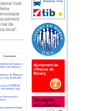
alorat molt
feina
senvolupar
pecialment
cial de
ca local”.
Comentado
tenedores de basura y
centro está limpio y
ntamiento de Manacor
os y será nombrada
servicio a ENDESA
y necesitamos que
nar burocracia y
entos
que presenta imatge