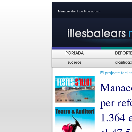
Manacor, domingo 9 de agosto
El projecte facil
Manaco
per ref
1.364 e