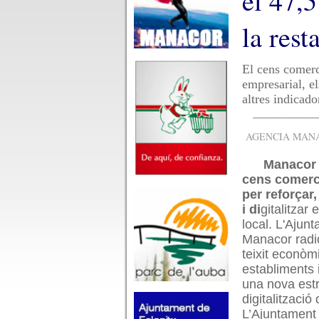
el 47,5
la rest
El cens comerci
empresarial, el
altres indicado
AGENCIA MANAC
Manacor 
cens comerc
per reforçar
i di
gitalitzar
local. L'Ajun
Manacor radio
teixit econò
establiments 
una nova est
digitalització
L’Ajuntament