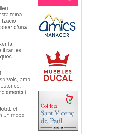
lleu
esta feina
ització
sposar d’una
xer la
litzar les
iques
4
 serveis, amb
estories;
mplements i
otal, el
en un model