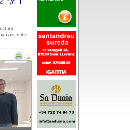
,2 % i
ructura
matives, entre