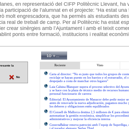
lanes, en representació del CIFP Politècnic Llevant, ha v
a participació de l’alumnat en el projecte: “Ha estat una 
rò molt engrescadora, que ha permès als estudiants de
ia real de treball de camp. Per al Politècnic ha estat es
er crear sinèrgies amb l’Ajuntament i amb el teixit comer
lint ponts entre formació, institucions i realitat econòmi
Reciente
Visto
resante la
Carta al director: “No es justo que todos los grupos de con
No
reciclaje se hayan puesto en los barrios y el extrarradio, el 
despejado a costa de manchar otros lugares”
Laia Calsina Blanquer supera el proceso selectivo del Ayu
y se hace con la plaza de técnico medio de recursos human
personal funcionario de carrera
Editorial: El Ayuntamiento de Manacor debe pedir mejor 
antes de renovarle la nueva adjudicación, pagamos mucho 
los deberes y obligaciones estén equilibrados
El Consell de Mallorca destina 2,5 millones de € para elimi
automatizar la gestión económica, simplificar los procedimi
administrativos y mejorar la eficiencia interna
ConectaBalear renova patrocini amb l’equip de Superlliga, 
i al jugador alemany Stefan Thiel