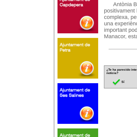
Antònia B
positivament l
complexa, pe
una experiènc
important pod
Manacor, estab
¿Te ha parecido inte
noticia?
Sí