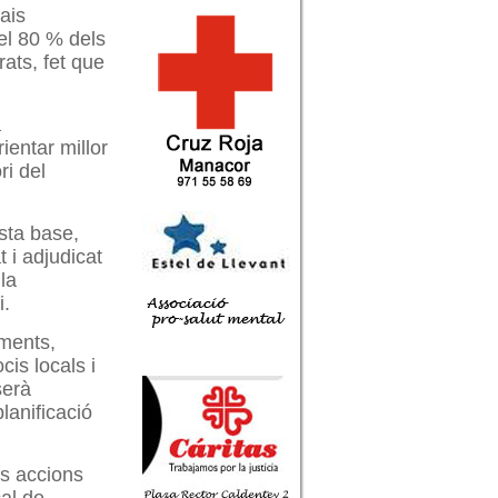
ais
el 80 % dels
rats, fet que
a
ientar millor
ri del
esta base,
 i adjudicat
la
i.
iments,
cis locals i
serà
lanificació
es accions