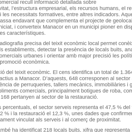
omercial recull informació detallada sobre
ivitat, l’estructura empresarial, els recursos humans, el re
i les necessitats formatives, entre altres indicadors. Aqu
assa endavant que complementa el projecte de geolocal
iniciat, i converteix Manacor en un municipi pioner en di
es característiques.
adiografia precisa del teixit econòmic local permet conèi
ls establiments, detectar la presència de locals buits, ana
mercials urbanes i orientar amb major precisió les polít
 promoció econòmica.
ó del teixit econòmic. El cens identifica un total de 1.36
actius a Manacor. D’aquests, 648 corresponen al sector
ència de perruqueries, tallers mecànics, immobiliàries i g
liments comercials, principalment botigues de roba, co
i 168 pertanyen al sector de la restauració.
percentuals, el sector serveis representa el 47,5 % del t
2 % i la restauració el 12,3 %, unes dades que confirm
ament vinculat als serveis i al comerç de proximitat.
mbé ha identificat 218 locals buits, xifra que representa