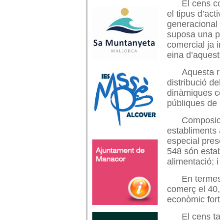
El cens c
el tipus d’act
generacional 
suposa una p
comercial ja 
eina d’aquest
Aquesta r
distribució de
dinàmiques co
públiques de
Composici
establiments 
especial pres
548 són estab
alimentació; 
En termes 
comerç el 40,
econòmic fort
El cens ta