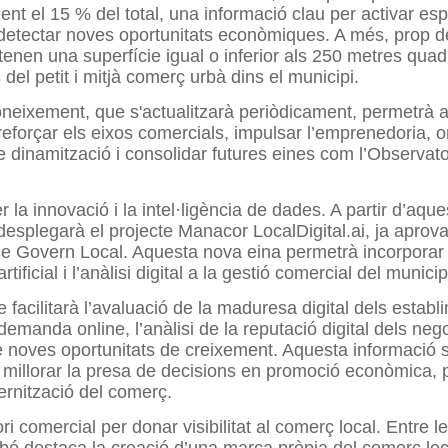
t el 15 % del total, una informació clau per activar esp
 detectar noves oportunitats econòmiques. A més, prop d
tenen una superfície igual o inferior als 250 metres quad
 del petit i mitjà comerç urbà dins el municipi.
neixement, que s'actualitzarà periòdicament, permetrà 
reforçar els eixos comercials, impulsar l’emprenedoria, or
e dinamització i consolidar futures eines com l’Observato
 la innovació i la intel·ligència de dades. A partir d’aqu
desplegarà el projecte Manacor LocalDigital.ai, ja aprovat
de Govern Local. Aquesta nova eina permetrà incorporar 
artificial i l’anàlisi digital a la gestió comercial del municip
e facilitarà l’avaluació de la maduresa digital dels establ
 demanda online, l’anàlisi de la reputació digital dels nego
e noves oportunitats de creixement. Aquesta informació 
 millorar la presa de decisions en promoció econòmica, p
rnització del comerç.
ri comercial per donar visibilitat al comerç local. Entre l