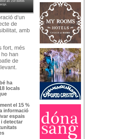
erior als 250 metres
icipi.
oració d’un
ecte de
sibilitat, amb
s fort, més
í ho han
batle de
levant.
bé ha
218 locals
 que
ment el 15 %
na informació
ivar espais
i detectar
unitats
es