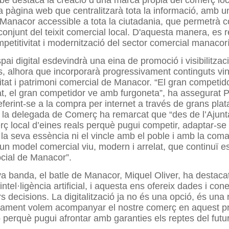
bé destaca la creació d’una marca pròpia del comerç loc
 pàgina web que centralitzarà tota la informació, amb un
Manacor accessible a tota la ciutadania, que permetrà co
 conjunt del teixit comercial local. D'aquesta manera, es r
mpetitivitat i modernització del sector comercial manacorí
ai digital esdevindrà una eina de promoció i visibilitzaci
s, alhora que incorporarà progressivament continguts vin
ntitat i patrimoni comercial de Manacor. “El gran competid
at, el gran competidor ve amb furgoneta”, ha assegurat 
ferint-se a la compra per internet a través de grans pla
, la delegada de Comerç ha remarcat que “des de l’Aju
rç local d’eines reals perquè pugui competir, adaptar-se i
la seva essència ni el vincle amb el poble i amb la coma
n model comercial viu, modern i arrelat, que continuï e
cial de Manacor”.
va banda, el batle de Manacor, Miquel Oliver, ha destaca
 intel·ligència artificial, i aquesta ens ofereix dades i co
s decisions. La digitalització ja no és una opció, és una n
ntament volem acompanyar el nostre comerç en aquest p
 perquè pugui afrontar amb garanties els reptes del futur