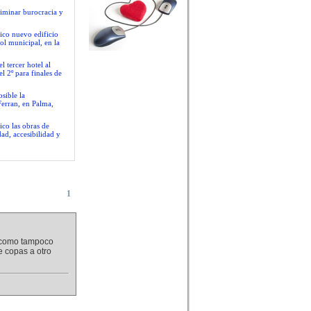
liminar burocracia y
ico nuevo edificio
ol municipal, en la
 tercer hotel al
l 2º para finales de
sible la
Ferran, en Palma,
ico las obras de
ad, accesibilidad y
1
Y como tampoco
e copas a otro