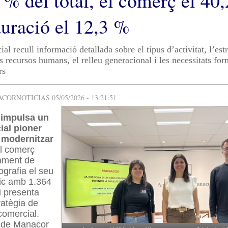
 % del total, el comerç el 40
auració el 12,3 %
al recull informació detallada sobre el tipus d’activitat, l’est
s recursos humans, el relleu generacional i les necessitats for
rs
ORNOTICIAS 05/05/2026 - 13:21:51
impulsa un
ial pioner
, modernitzar
 el comerç
tament de
grafia el seu
mic amb 1.364
i presenta
ratègia de
 comercial.
 de Manacor