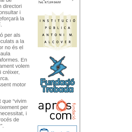
al de
 directori
nsultar i
eforçarà la
.
ó per als
culats a la
or no és el
Paula
taformes. En
ntament volem
 créixer,
rca.
ssent motor
t que “vivim
neixement per
ecessitat, i
rocés de
”.