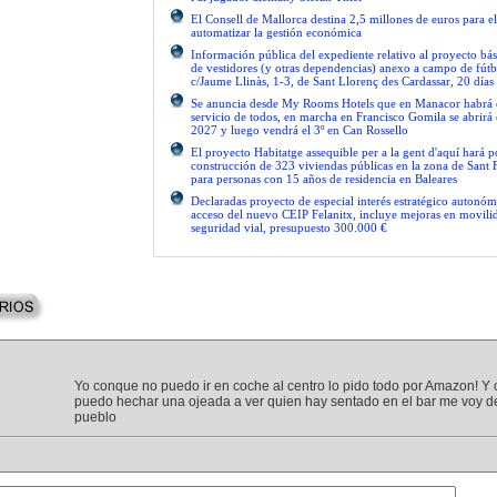
El Consell de Mallorca destina 2,5 millones de euros para e
automatizar la gestión económica
Información pública del expediente relativo al proyecto bás
de vestidores (y otras dependencias) anexo a campo de fútb
c/Jaume Llinàs, 1-3, de Sant Llorenç des Cardassar, 20 días
Se anuncia desde My Rooms Hotels que en Manacor habrá el
servicio de todos, en marcha en Francisco Gomila se abrirá e
2027 y luego vendrá el 3º en Can Rossello
El proyecto Habitatge assequible per a la gent d'aquí hará po
construcción de 323 viviendas públicas en la zona de Sant 
para personas con 15 años de residencia en Baleares
Declaradas proyecto de especial interés estratégico autonóm
acceso del nuevo CEIP Felanitx, incluye mejoras en movilid
seguridad vial, presupuesto 300.000 €
Yo conque no puedo ir en coche al centro lo pido todo por Amazon! 
puedo hechar una ojeada a ver quien hay sentado en el bar me voy d
pueblo