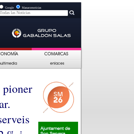
Google
Manacornoticias
 pioner
ar.
serveis