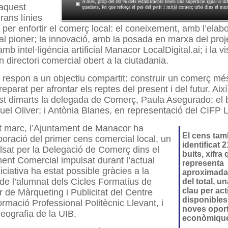
A més, prop del 80 % dels establiments tenen una superfície igual o inf
 aquest
quadrats, fet que reforça el pes del petit i mitjà comerç urbà dins el mun
rans línies
 per enfortir el comerç local: el coneixement, amb l’elab
l pioner; la innovació, amb la posada en marxa del proj
amb intel·ligència artificial Manacor LocalDigital.ai; i la vi
n directori comercial obert a la ciutadania.
t respon a un objectiu compartit: construir un comerç mé
reparat per afrontar els reptes del present i del futur. Aix
st dimarts la delegada de Comerç, Paula Asegurado; el 
el Oliver; i Antònia Blanes, en representació del CIFP L
 marc, l’Ajuntament de Manacor ha
El cens tam
laboració del primer cens comercial local, un
identificat 
lsat per la Delegació de Comerç dins el
buits, xifra
ment Comercial impulsat durant l’actual
representa
ciativa ha estat possible gràcies a la
aproximada
 de l’alumnat dels Cicles Formatius de
del total, u
clau per act
 de Màrqueting i Publicitat del Centre
disponibles 
ormació Professional Politècnic Llevant, i
noves oport
eografia de la UIB.
econòmiqu