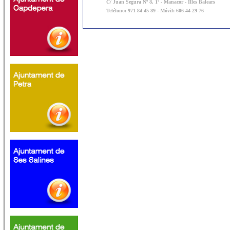
C/ Juan Segura Nº 8, 1º - Manacor - Illes Balears
Teléfono: 971 84 45 89 - Móvil: 606 44 29 76