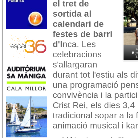
el tret de
sortida al
calendari de
festes de barri
d'I
nca. Les
A
celebracions
j
S
s'allargaran
durant tot l'estiu als 
una programació pens
convivència i la partic
Crist Rei, els dies 3,4 
tradicional sopar a la f
animació musical i kara