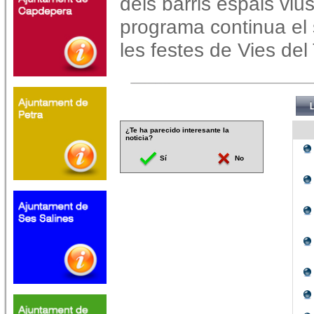
dels barris espais vius
programa continua e
les festes de Vies del
¿Te ha parecido interesante la
noticia?
Sí
No