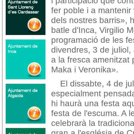
i participació que con
fer poble i a mantenir v
dels nostres barris», 
batle d'Inca, Virgilio 
programació de les fe
divendres, 3 de juliol
a la fresca amenitzat 
Maka i Veronika».
El dissabte, 4 de ju
especialment pensada p
hi haurà una festa aqu
festa de l'escuma. A 
celebrarà la tradicio
gran a l'església de Cr