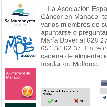
La Asociación Espa
Cáncer en Manacor ta
varios miembros de su
apuntarse o preguntar
María Bover al 628 2
654 38 62 37. Entre o
cadena de alimentació
Insular de Mallorca.
¿Te ha parecido interesante la
noticia?
Sí
No