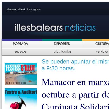
Manacor, sábado 8 de agosto
Se pueden apuntar el mism
a 9:30 horas.
Manacor en marxa
octubre a partir d
Caminata Solidari