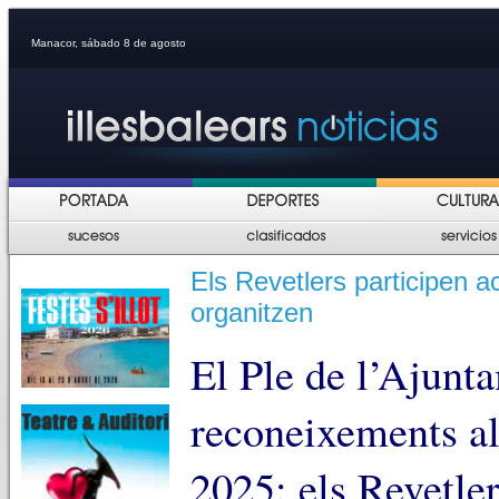
Manacor, sábado 8 de agosto
Els Revetlers participen a
organitzen
El Ple de l’Ajunt
reconeixements a
2025: els Revetler