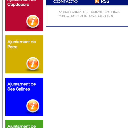
C/ Juan Segura Nº 8, 1º - Manacor - Illes Balears
Teléfono: 971 84 45 89 - Móvil: 606 44 29 76