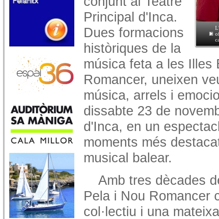
conjunt al Teatre
Principal d'Inca.
Dues formacions
L
o
c
històriques de la
música feta a les Illes
Romancer, uneixen veu
música, arrels i emocion
dissabte 23 de novembr
d'Inca, en un espectac
moments més destacats
musical balear.
Amb tres dècades de 
Pela i Nou Romancer c
col·lectiu i una mateix