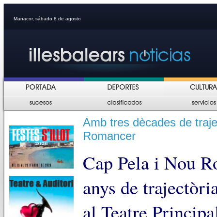
Manacor, sábado 8 de agosto
Amb tres dècades de trajec
Romancer
Cap Pela i Nou R
anys de trajectòr
al Teatre Principal